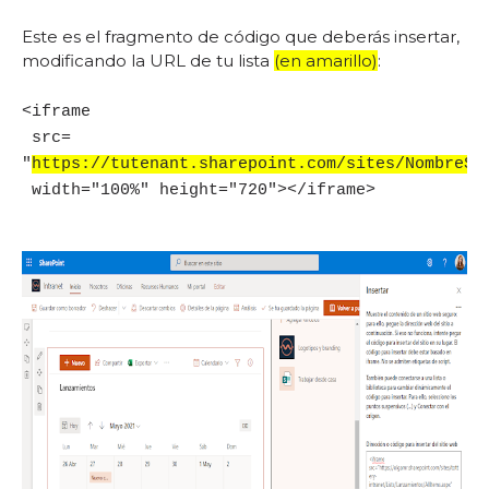
Este es el fragmento de código que deberás insertar,
modificando la URL de tu lista
(en amarillo)
:
<iframe
src
=
"
https://tutenant.sharepoint.com/sites/NombreSi
width
=
"100%"
height
=
"720"
></iframe>